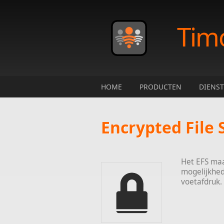
Skip to main content
Tim
HOME
PRODUCTEN
DIENS
Encrypted File
Het EFS maa
mogelijkhe
voetafdruk.