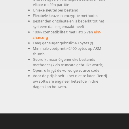
elkaar op één partitie
Unieke sleutel per bestand
Flexibele keuze in encryptie methodes
Bestanden ontsleutelen is beperkt tot het
systeem dat ze gemaakt heeft
100% compatibiliteit met FatFS van
elm-
chan.org
Laag geheugengebruik: 40 bytes (!)
Minimale voetprint:~2400 bytes op ARM
thumb
Gebruikt maar 6 generieke bestands
methodes (7 als truncate gebruikt wordt)
Open: u krijgt de volledige source code
Voor de prijs hoeft u het niet te laten. Tenzij
uw software engineer hetzelfde in drie
dagen kan bouwen.