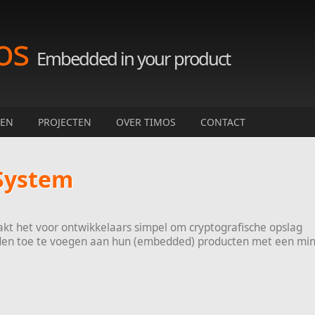
os
Embedded in your product
TEN
PROJECTEN
OVER TIMOS
CONTACT
 System
kt het voor ontwikkelaars simpel om cryptografische opslag
den toe te voegen aan hun (embedded) producten met een mi