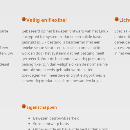
Veilig en flexibel
Lich
parte
Gebaseerd op het bewezen ontwerp van het Linux
Speciaal
encrypted file system zodat er een solide basis
embedde
gebruikt is. Elk bestand is beschermd met een
geheugen
f een
unieke sessie sleutel en kan alleen ontsleuteld
access z
uten. Uw
worden door het systeem dat het bestand heeft
in het we
gecreëerd. Voor de bestanden waarbij prestaties
ideaal
belangrijker zijn dan veiligheid kan de normale file
module nog steeds gebruikt worden. Het
toevoegen van meerdere encryptie algoritmes is
eenvoudig omdat u alle bron bestanden krijgt.
Eigenschappen
Bewezen betrouwbaarheid
Solide ontwerp basis
Onbeveiligde en beveligde bestanden door