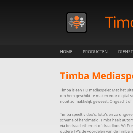
Skip to main content
Tim
HOME
PRODUCTEN
DIENS
Timba Mediasp
Timba is een HD mediaspeler. Met het uite
om hem geschikt te maken voor digital s
nooit zo makkelijk geweest. Ongeacht of h
Timba speelt video's, foto's en zo ongeve
schema of handmatig. Timba haalt automati
via bedraad ethernet of draadloos Wi-Fi 
oudere TV's de voordelen van de Timba 