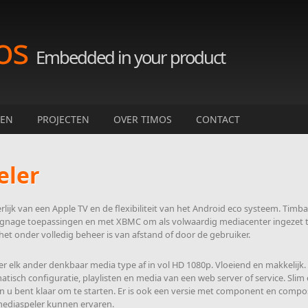
os
Embedded in your product
TEN
PROJECTEN
OVER TIMOS
CONTACT
eler
rlijk van een Apple TV en de flexibiliteit van het Android eco systeem. Ti
ignage toepassingen en met XBMC om als volwaardig mediacenter ingezet te
et onder volledig beheer is van afstand of door de gebruiker.
er elk ander denkbaar media type af in vol HD 1080p. Vloeiend en makkelijk
sch configuratie, playlisten en media van een web server of service. Slim 
en u bent klaar om te starten. Er is ook een versie met component en compo
mediaspeler kunnen ervaren.