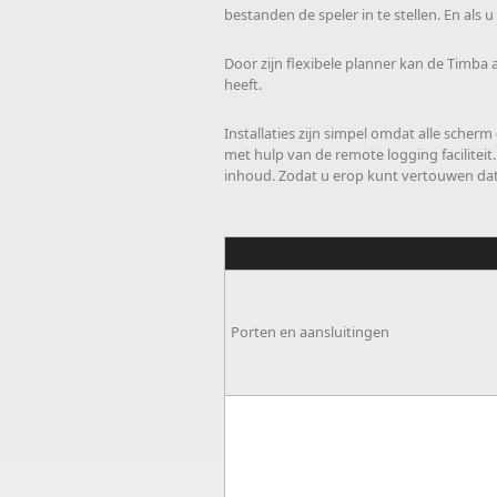
bestanden de speler in te stellen. En al
Door zijn flexibele planner kan de Timba
heeft.
Installaties zijn simpel omdat alle scher
met hulp van de remote logging facilitei
inhoud. Zodat u erop kunt vertouwen dat 
Porten en aansluitingen