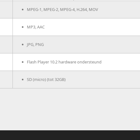
MPEG-1, MPEG-2, MPEG-4, H.264, MOV
MP3, AAC
JPG, PNG
Flash Player 10.2 hardware ondersteund
SD (micro) (tot 32GB)