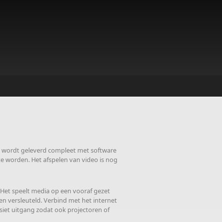
mba wordt geleverd compleet met software
 worden. Het afspelen van video is nog
. Het speelt media op een vooraf gezet
en versleuteld. Verbind met het internet
siet uitgang zodat ook projectoren of