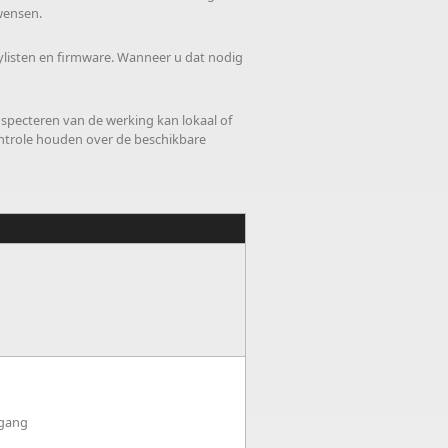
wensen.
ylisten en firmware. Wanneer u dat nodig
nspecteren van de werking kan lokaal of
controle houden over de beschikbare
tgang