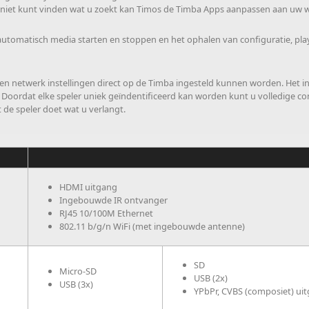
s u niet kunt vinden wat u zoekt kan Timos de Timba Apps aanpassen aan uw 
 automatisch media starten en stoppen en het ophalen van configuratie, pla
m en netwerk instellingen direct op de Timba ingesteld kunnen worden. Het i
t. Doordat elke speler uniek geïndentificeerd kan worden kunt u volledige 
de speler doet wat u verlangt.
HDMI uitgang
Ingebouwde IR ontvanger
RJ45 10/100M Ethernet
802.11 b/g/n WiFi (met ingebouwde antenne)
SD
Micro-SD
USB (2x)
USB (3x)
YPbPr, CVBS (composiet) ui